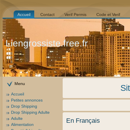
Accueil
Contact
Verif Permis
Code et Verif
Liengrossiste.free.fr
Menu
Si
Accueil
Petites annonces
Drop Shipping
Drop Shipping Adulte
Adulte
En Français
Alimentation