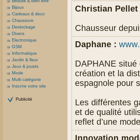
Beauté & bien être
Christian Pellet 
Bijoux
Cadeaux & deco
Chaussure
Chausseur depui
Destockage
Divers
Electronique
Daphane :
www.
GSM
Informatique
Jardin & fleur
DAPHANE situé en
Jeux & jouets
création et la dis
Mode
Multi catégorie
espagnole pour so
Inscrire votre site
Publicité
Les différentes
et de qualité util
reflet d’une mode
Innovation mod