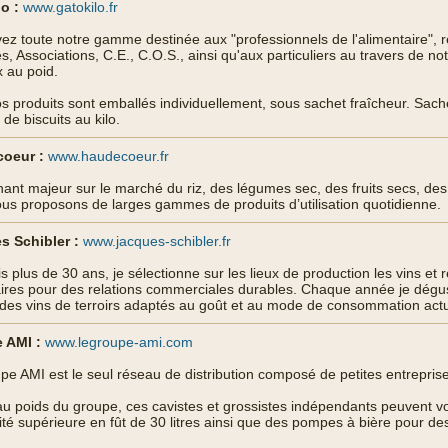
o :
www.gatokilo.fr
ez toute notre gamme destinée aux "professionnels de l'alimentaire", r
s, Associations, C.E., C.O.S., ainsi qu'aux particuliers au travers de no
 au poid.
s produits sont emballés individuellement, sous sachet fraîcheur. Sache
e biscuits au kilo.
oeur :
www.haudecoeur.fr
nant majeur sur le marché du riz, des légumes sec, des fruits secs, des 
us proposons de larges gammes de produits d’utilisation quotidienne.
s Schibler :
www.jacques-schibler.fr
s plus de 30 ans, je sélectionne sur les lieux de production les vins et
ires pour des relations commerciales durables. Chaque année je dégust
 des vins de terroirs adaptés au goût et au mode de consommation actu
 AMI :
www.legroupe-ami.com
pe AMI est le seul réseau de distribution composé de petites entreprises
u poids du groupe, ces cavistes et grossistes indépendants peuvent vo
ité supérieure en fût de 30 litres ainsi que des pompes à bière pour des 