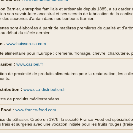
on Barnier, entreprise familiale et artisanale depuis 1885, a su garder
ion son savoir-faire ancestral et ses secrets de fabrication de la confise
 des sucreries d'antan dans nos bonbons Barnier.
ettes sont élaborées à partir de matières premières de qualité et d'ar
 au début du siècle dernier.
n :
www.buisson-sa.com
te alimentaire pour l'Europe : crèmerie, fromage, chèvre, charcuterie, pâ
asibel :
www.casibel.fr
tion de proximité de produits alimentaires pour la restauration, les collec
ents.
tribution :
www.dca-distribution.fr
iste de produits méditerranéens.
 Food :
www.france-food.com
ice du pâtissier. Créée en 1978, la société France Food est spécialisée 
s frais et surgelés avec une vocation initiale pour les fruits rouges (fra