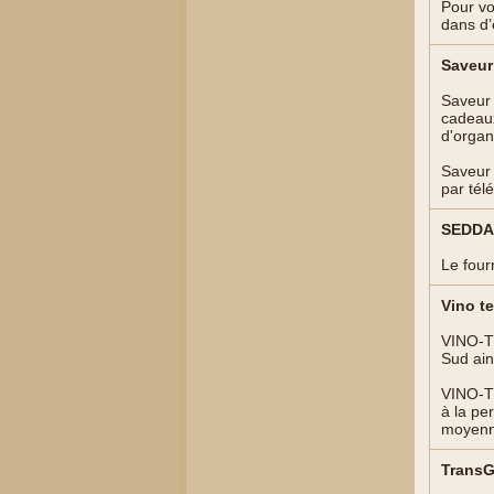
Pour vo
dans d’
Saveur 
Saveur 
cadeaux
d'organ
Saveur 
par tél
SEDDA 
Le four
Vino te
VINO-TE
Sud ain
VINO-TE
à la pe
moyenne
TransG