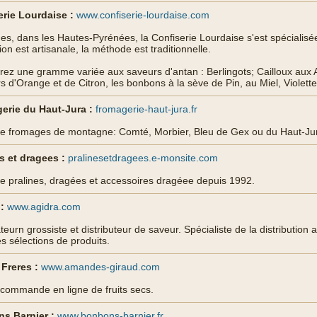
erie Lourdaise :
www.confiserie-lourdaise.com
es, dans les Hautes-Pyrénées, la Confiserie Lourdaise s'est spécialisé
ion est artisanale, la méthode est traditionnelle.
ez une gramme variée aux saveurs d'antan : Berlingots; Cailloux aux
rs d'Orange et de Citron, les bonbons à la sève de Pin, au Miel, Violette
erie du Haut-Jura :
fromagerie-haut-jura.fr
e fromages de montagne: Comté, Morbier, Bleu de Gex ou du Haut-Jur
s et dragees :
pralinesetdragees.e-monsite.com
e pralines, dragées et accessoires dragéee depuis 1992.
:
www.agidra.com
teurn grossiste et distributeur de saveur. Spécialiste de la distribution 
es sélections de produits.
Freres :
www.amandes-giraud.com
 commande en ligne de fruits secs.
s Barnier :
www.bonbons-barnier.fr