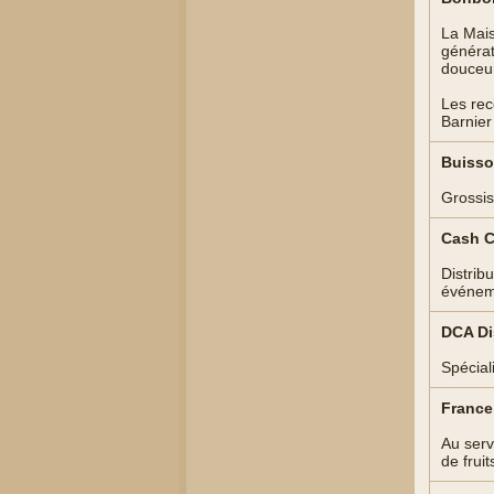
La Mais
générat
douceur
Les rec
Barnier
Buisso
Grossis
Cash C
Distribu
événem
DCA Dis
Spécial
France
Au serv
de fruit