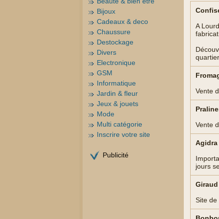
Beauté & bien être
Confis
Bijoux
Cadeaux & deco
A Lourd
Chaussure
fabricat
Destockage
Découvr
Divers
quartie
Electronique
GSM
Fromag
Informatique
Vente d
Jardin & fleur
Jeux & jouets
Praline
Mode
Multi catégorie
Vente d
Inscrire votre site
Agidra 
Publicité
Importa
jours s
Giraud 
Site de
Bonbon