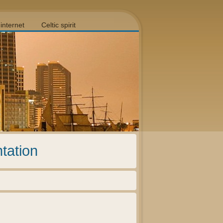
internet
Celtic spirit
ntation