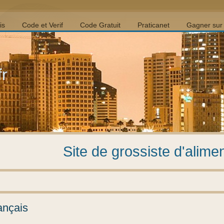
is
Code et Verif
Code Gratuit
Praticanet
Gagner sur 
fr
Site de grossiste d'alime
ançais