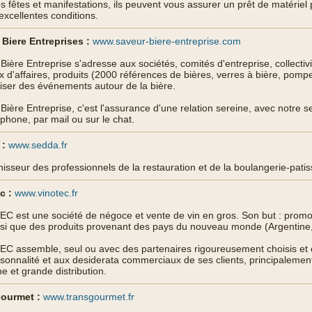
s fêtes et manifestations, ils peuvent vous assurer un prêt de matériel p
excellentes conditions.
Biere Entreprises :
www.saveur-biere-entreprise.com
Bière Entreprise s'adresse aux sociétés, comités d'entreprise, collectiv
 d'affaires, produits (2000 références de bières, verres à bière, pompe 
iser des événements autour de la bière.
Bière Entreprise, c'est l'assurance d'une relation sereine, avec notre serv
éphone, par mail ou sur le chat.
:
www.sedda.fr
nisseur des professionnels de la restauration et de la boulangerie-patis
c :
www.vinotec.fr
C est une société de négoce et vente de vin en gros. Son but : promo
si que des produits provenant des pays du nouveau monde (Argentine, 
C assemble, seul ou avec des partenaires rigoureusement choisis et 
rsonnalité et aux desiderata commerciaux de ses clients, principalement
 et grande distribution.
ourmet :
www.transgourmet.fr