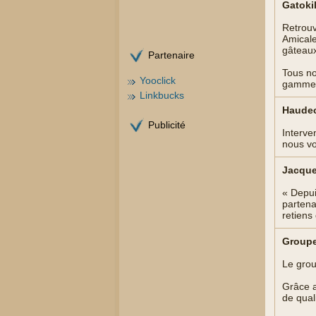
Gatokil
Retrouv
Amicale
gâteaux
Partenaire
Tous no
Yooclick
gamme d
Linkbucks
Haudec
Publicité
Interve
nous vo
Jacque
« Depui
partena
retiens
Groupe
Le grou
Grâce a
de qual