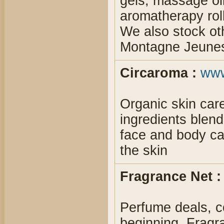
gels, massage oil
aromatherapy rol
We also stock ot
Montagne Jeunes
Circaroma :
www
Organic skin care
ingredients blend
face and body car
the skin
Fragrance Net :
Perfume deals, c
beginning. Fragr