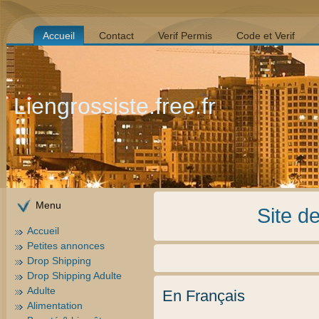
Accueil
Contact
Verif Permis
Code et Verif
Liengrossiste.free.fr
Menu
Site d
Accueil
Petites annonces
Drop Shipping
Drop Shipping Adulte
Adulte
En Français
Alimentation